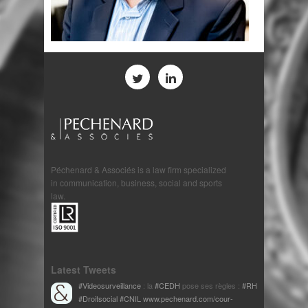
Péchenard & Associés is a law firm specialized
in communication, business, social and sports
law.
Latest Tweets
#Videosurveillance
: la
#CEDH
pose ses règles :
#RH
#Droitsocial
#CNIL
www.pechenard.com/cour-