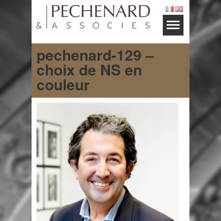
pechenard-129 –
choix de NS en
couleur