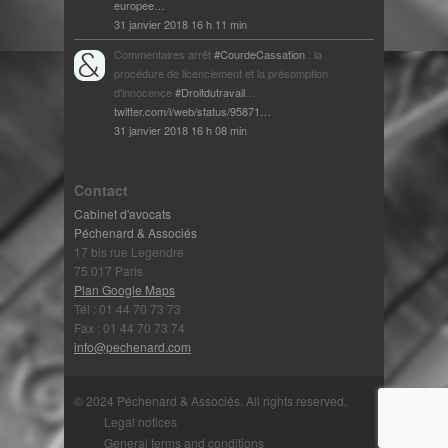
europee…
31 janvier 2018 16 h 11 min
Commentaires arrêt
#CourdeCassation
: la
procédure de licenciement et la présomption
d'innocence
#Droitdutravail
…
twitter.com/i/web/status/95871…
31 janvier 2018 16 h 08 min
Contact
Cabinet d'avocats
Péchenard & Associés
17 bis rue Legendre
75 017 Paris
Plan Google Maps
Tél : 01 44 70 73 73
Fax : 01 44 70 73 74
info@pechenard.com
© 2024 Péchenard & Associés. All rights reserved.
Legal notices
General terms and conditions