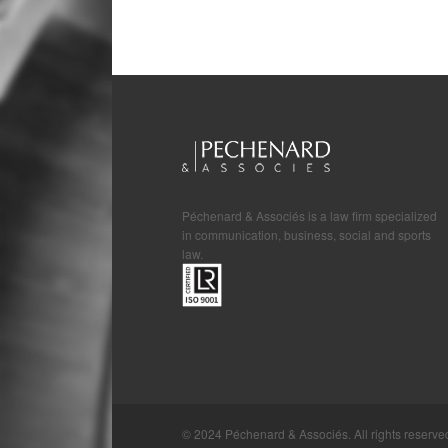
Péchenard & Associés is a law firm specialized
in communication, business, social and sports
law.
© 2024 Péchenard & Associés. All rights reserve