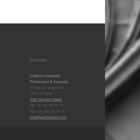
Contact
Cabinet d'avocats
Péchenard & Associés
17 bis rue Legendre
75 017 Paris
Plan Google Maps
Tél : 01 44 70 73 73
Fax : 01 44 70 73 74
info@pechenard.com