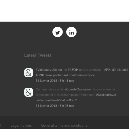
Latest Tweets
#Videosurveillance
: la
#CEDH
pose ses règles :
#RH
#Droitsocial
#CNIL
www.pechenard.com/cour-europee…
31 janvier 2018 16 h 11 min
Commentaires arrêt
#CourdeCassation
: la procédure de
licenciement et la présomption d'innocence
#Droitdutravail
…
twitter.com/i/web/status/95871…
31 janvier 2018 16 h 08 min
d.
Legal notices
General terms and conditions