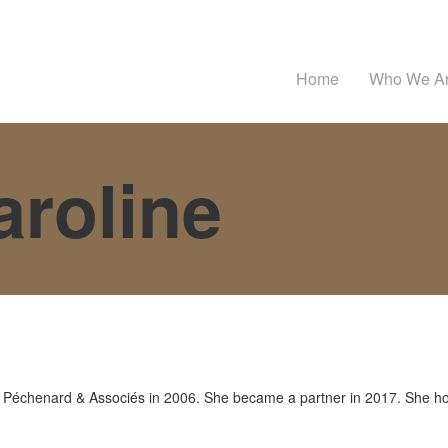
Home
Who We A
roline
d Péchenard & Associés in 2006. She became a partner in 2017. She hol