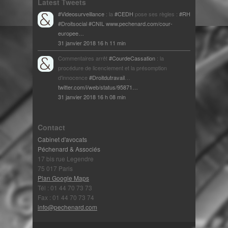
Latest Tweets
#Videosurveillance
: la
#CEDH
pose ses règles :
#RH
#Droitsocial
#CNIL
www.pechenard.com/cour-
europee…
31 janvier 2018 16 h 11 min
Commentaires arrêt
#CourdeCassation
: la
procédure de licenciement et la présomption
d'innocence
#Droitdutravail
…
twitter.com/i/web/status/95871…
31 janvier 2018 16 h 08 min
Contact
Cabinet d'avocats
Péchenard & Associés
17 bis rue Legendre
75 017 Paris
Plan Google Maps
Tél : 01 44 70 73 73
Fax : 01 44 70 73 74
info@pechenard.com