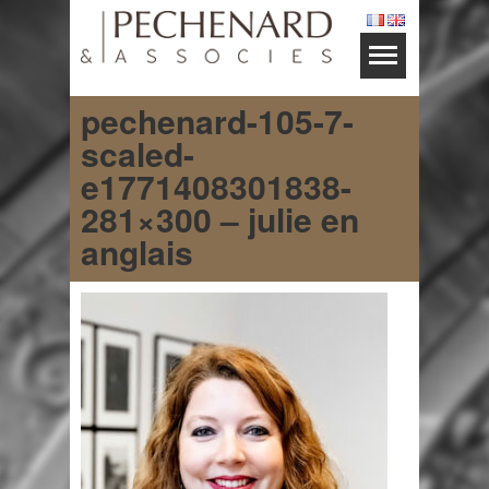
pechenard-105-7-
scaled-
e1771408301838-
281×300 – julie en
anglais