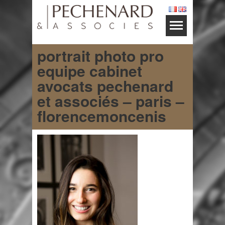
portrait photo pro
equipe cabinet
avocats pechenard
et associés – paris –
florencemoncenis