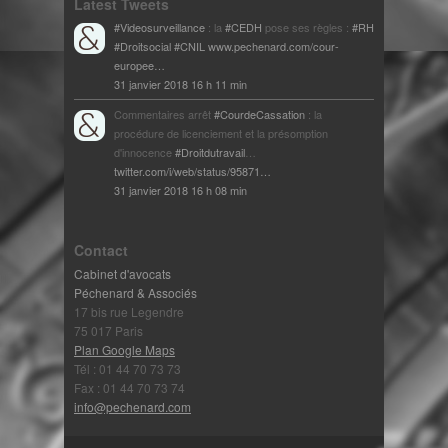
Latest Tweets
#Videosurveillance
: la
#CEDH
pose ses règles :
#RH
#Droitsocial
#CNIL
www.pechenard.com/cour-
europee…
31 janvier 2018 16 h 11 min
Commentaires arrêt
#CourdeCassation
: la
procédure de licenciement et la présomption
d'innocence
#Droitdutravail
…
twitter.com/i/web/status/95871…
31 janvier 2018 16 h 08 min
Contact
Cabinet d'avocats
Péchenard & Associés
17 bis rue Legendre
75 017 Paris
Plan Google Maps
Tél : 01 44 70 73 73
Fax : 01 44 70 73 74
info@pechenard.com