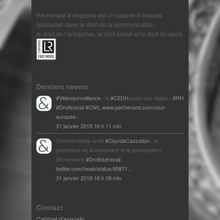
Péchenard & associés est un cabinet d’avocats
spécialisé dans le droit de la communication,
le droit de l’entreprise, le droit social et le droit du sport.
Derniers tweets
#Videosurveillance
: la
#CEDH
pose ses règles :
#RH
#Droitsocial
#CNIL
www.pechenard.com/cour-
europee…
31 janvier 2018 16 h 11 min
Commentaires arrêt
#CourdeCassation
: la
procédure de licenciement et la présomption
d'innocence
#Droitdutravail
…
twitter.com/i/web/status/95871…
31 janvier 2018 16 h 08 min
Contact
Cabinet d'avocats