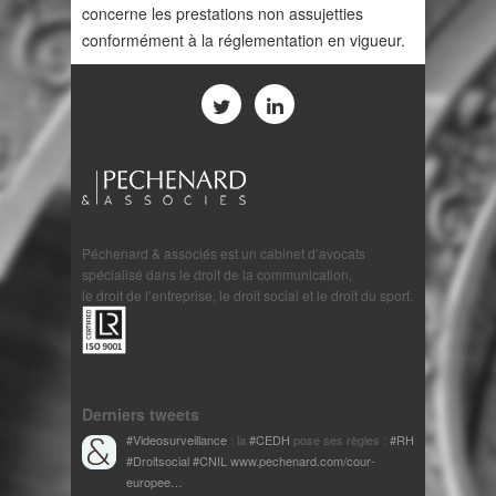
concerne les prestations non assujetties
conformément à la réglementation en vigueur.
Péchenard & associés est un cabinet d’avocats
spécialisé dans le droit de la communication,
le droit de l’entreprise, le droit social et le droit du sport.
Derniers tweets
#Videosurveillance
: la
#CEDH
pose ses règles :
#RH
#Droitsocial
#CNIL
www.pechenard.com/cour-
europee…