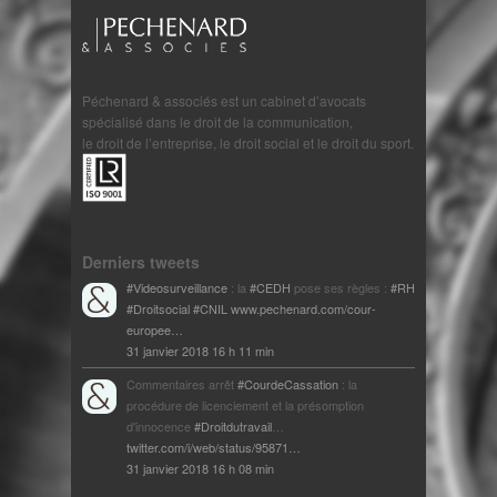
Péchenard & associés est un cabinet d’avocats
spécialisé dans le droit de la communication,
le droit de l’entreprise, le droit social et le droit du sport.
Derniers tweets
#Videosurveillance
: la
#CEDH
pose ses règles :
#RH
#Droitsocial
#CNIL
www.pechenard.com/cour-
europee…
31 janvier 2018 16 h 11 min
Commentaires arrêt
#CourdeCassation
: la
procédure de licenciement et la présomption
d'innocence
#Droitdutravail
…
twitter.com/i/web/status/95871…
31 janvier 2018 16 h 08 min