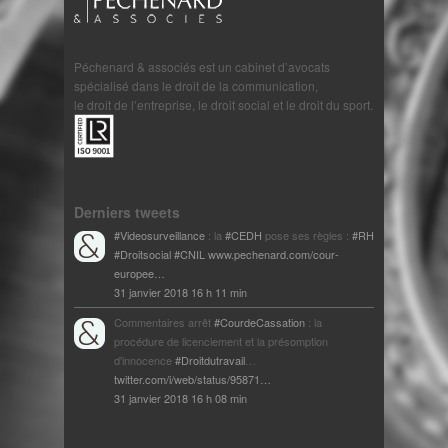
Péchenard & associés est un cabinet d’avocats
spécialisé dans le droit de la communication,
le droit de l’entreprise, le droit social et le droit du sport.
Derniers tweets
#Videosurveillance
: la
#CEDH
pose ses règles :
#RH
#Droitsocial
#CNIL
www.pechenard.com/cour-
europee…
31 janvier 2018 16 h 11 min
Commentaires arrêt
#CourdeCassation
: la
procédure de licenciement et la présomption
d'innocence
#Droitdutravail
…
twitter.com/i/web/status/95871…
31 janvier 2018 16 h 08 min