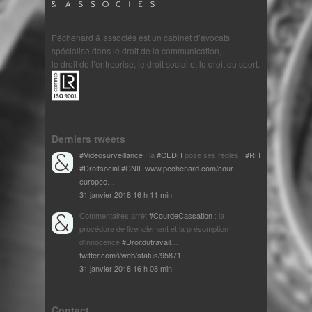
Péchenard & associés est un cabinet d’avocats
spécialisé dans le droit de la communication,
le droit de l’entreprise, le droit social et le droit du sport.
Derniers tweets
#Videosurveillance
: la
#CEDH
pose ses règles :
#RH
#Droitsocial
#CNIL
www.pechenard.com/cour-
europee…
31 janvier 2018 16 h 11 min
Commentaires arrêt
#CourdeCassation
: la
procédure de licenciement et la présomption
d'innocence
#Droitdutravail
…
twitter.com/i/web/status/95871…
31 janvier 2018 16 h 08 min
Contact