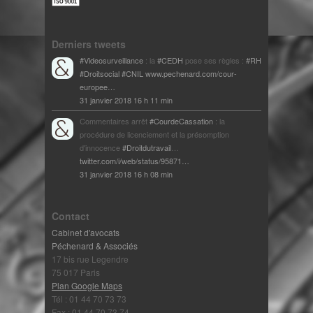
Derniers tweets
#Videosurveillance
: la
#CEDH
pose ses règles :
#RH
#Droitsocial
#CNIL
www.pechenard.com/cour-
europee…
31 janvier 2018 16 h 11 min
Commentaires arrêt
#CourdeCassation
: la
procédure de licenciement et la présomption
d'innocence
#Droitdutravail
…
twitter.com/i/web/status/95871…
31 janvier 2018 16 h 08 min
Contact
Cabinet d'avocats
Péchenard & Associés
17 bis rue Legendre
75 017 Paris
Plan Google Maps
Tél : 01 44 70 73 73
Fax : 01 44 70 73 74