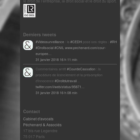
le droit de l’entreprise, le droit social et le droit du sport.
Derniers tweets
#Videosurveillance
: la
#CEDH
pose ses règles :
#RH
#Droitsocial
#CNIL
www.pechenard.com/cour-
europee…
31 janvier 2018 16 h 11 min
Commentaires arrêt
#CourdeCassation
: la
procédure de licenciement et la présomption
d'innocence
#Droitdutravail
…
twitter.com/i/web/status/95871…
31 janvier 2018 16 h 08 min
Contact
Cabinet d'avocats
Péchenard & Associés
17 bis rue Legendre
75 017 Paris