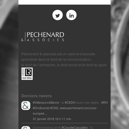
Péchenard & associés est un cabinet d’avocats
spécialisé dans le droit de la communication,
le droit de l’entreprise, le droit social et le droit du sport.
Derniers tweets
#Videosurveillance
: la
#CEDH
pose ses règles :
#RH
#Droitsocial
#CNIL
www.pechenard.com/cour-
europee…
31 janvier 2018 16 h 11 min
Commentaires arrêt
#CourdeCassation
: la