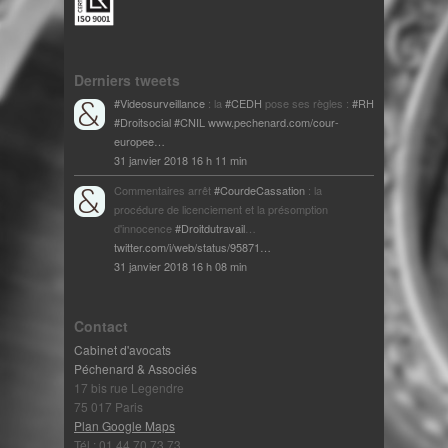
Derniers tweets
#Videosurveillance
: la
#CEDH
pose ses règles :
#RH
#Droitsocial
#CNIL
www.pechenard.com/cour-
europee…
31 janvier 2018 16 h 11 min
Commentaires arrêt
#CourdeCassation
: la
procédure de licenciement et la présomption
d'innocence
#Droitdutravail
…
twitter.com/i/web/status/95871…
31 janvier 2018 16 h 08 min
Contact
Cabinet d'avocats
Péchenard & Associés
17 bis rue Legendre
75 017 Paris
Plan Google Maps
Tél : 01 44 70 73 73