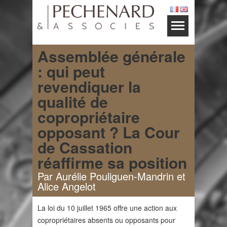
Assemblée générale
: qui peut
revendiquer la
qualité de
copropriétaire
opposant ? La Cour
de Cassation
réaffirme sa position
Par Aurélie Pouliguen-Mandrin et
Alice Angelot
La loi du 10 juillet 1965 offre une action aux
copropriétaires absents ou opposants pour