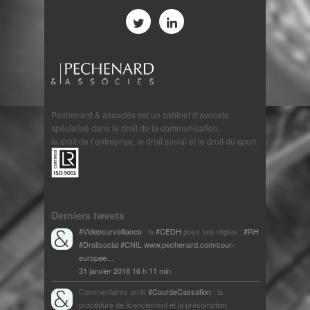
Péchenard & associés est un cabinet d’avocats
spécialisé dans le droit de la communication,
le droit de l’entreprise, le droit social et le droit du sport.
Derniers tweets
#Videosurveillance
: la
#CEDH
pose ses règles :
#RH
#Droitsocial
#CNIL
www.pechenard.com/cour-
europee…
31 janvier 2018 16 h 11 min
Commentaires arrêt
#CourdeCassation
: la
procédure de licenciement et la présomption