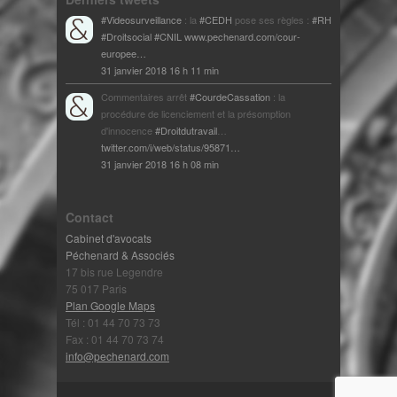
#Videosurveillance
: la
#CEDH
pose ses règles :
#RH
#Droitsocial
#CNIL
www.pechenard.com/cour-
europee…
31 janvier 2018 16 h 11 min
Commentaires arrêt
#CourdeCassation
: la
procédure de licenciement et la présomption
d'innocence
#Droitdutravail
…
twitter.com/i/web/status/95871…
31 janvier 2018 16 h 08 min
Contact
Cabinet d'avocats
Péchenard & Associés
17 bis rue Legendre
75 017 Paris
Plan Google Maps
Tél : 01 44 70 73 73
Fax : 01 44 70 73 74
info@pechenard.com