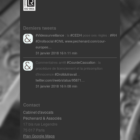
Derniers tweets
#Videosurveillance
: la
#CEDH
pose ses règles :
#RH
#Droitsocial
#CNIL
www.pechenard.com/cour-
europee…
31 janvier 2018 16 h 11 min
Commentaires arrêt
#CourdeCassation
: la
procédure de licenciement et la présomption
d'innocence
#Droitdutravail
…
twitter.com/i/web/status/95871…
31 janvier 2018 16 h 08 min
Contact
Cabinet d'avocats
Péchenard & Associés
17 bis rue Legendre
75 017 Paris
Plan Google Maps