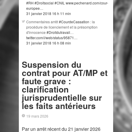
#RH
#Droitsocial
#CNIL
www.pechenard.com/cour-
europee…
31 janvier 2018 16 h 11 min
Commentaires arrêt
#CourdeCassation
: la
procédure de licenciement et la présomption
d'innocence
#Droitdutravail
…
twitter.com/i/web/status/95871…
31 janvier 2018 16 h 08 min
Suspension du
contrat pour AT/MP et
faute grave :
clarification
jurisprudentielle sur
les faits antérieurs
19 mars 2026
Par un arrêt récent du 21 janvier 2026