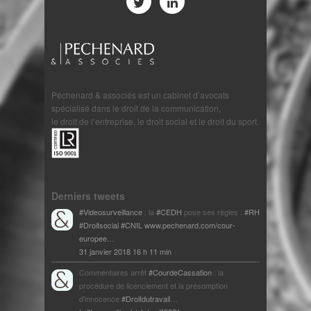
Péchenard & associés est un cabinet d’avocats
spécialisé dans le droit de la communication,
le droit de l’entreprise, le droit social et le droit du sport.
Derniers tweets
#Videosurveillance
: la
#CEDH
pose ses règles :
#RH
#Droitsocial
#CNIL
www.pechenard.com/cour-
europee…
31 janvier 2018 16 h 11 min
Commentaires arrêt
#CourdeCassation
: la
procédure de licenciement et la présomption
d'innocence
#Droitdutravail
…