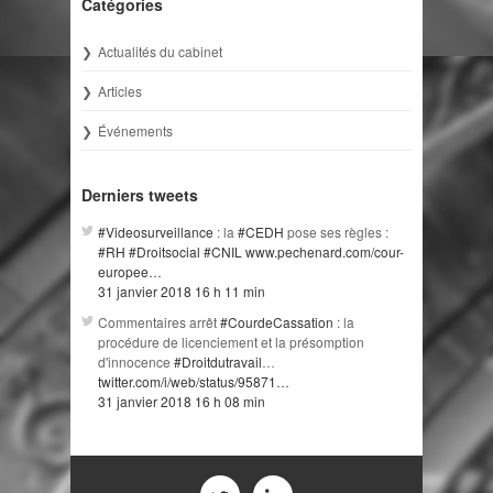
Catégories
Actualités du cabinet
Articles
Événements
Derniers tweets
#Videosurveillance
: la
#CEDH
pose ses règles :
#RH
#Droitsocial
#CNIL
www.pechenard.com/cour-
europee…
31 janvier 2018 16 h 11 min
Commentaires arrêt
#CourdeCassation
: la
procédure de licenciement et la présomption
d'innocence
#Droitdutravail
…
twitter.com/i/web/status/95871…
31 janvier 2018 16 h 08 min