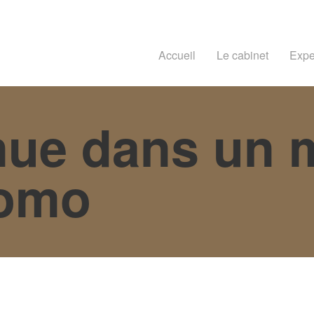
Accueil
Le cabinet
Expe
nue dans un
romo