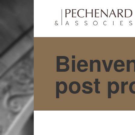
Bienve
post p