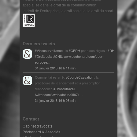
spécialisé dans le droit de la communication,
le droit de l’entreprise, le droit social et le droit du sport.
Derniers tweets
#Videosurveillance
: la
#CEDH
pose ses règles :
#RH
#Droitsocial
#CNIL
www.pechenard.com/cour-
europee…
31 janvier 2018 16 h 11 min
Commentaires arrêt
#CourdeCassation
: la
procédure de licenciement et la présomption
d'innocence
#Droitdutravail
…
twitter.com/i/web/status/95871…
31 janvier 2018 16 h 08 min
Contact
Cabinet d'avocats
Péchenard & Associés