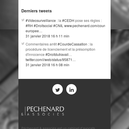
Derniers tweets
#Videosurveillance
: la
#CEDH
pose ses règles :
#RH
#Droitsocial
#CNIL
www.pechenard.com/cour-
europee…
31 janvier 2018 16 h 11 min
Commentaires arrêt
#CourdeCassation
: la
procédure de licenciement et la présomption
d'innocence
#Droitdutravail
…
twitter.com/i/web/status/95871…
31 janvier 2018 16 h 08 min
Péchenard & associés est un cabinet d’avocats