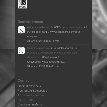
Derniers tweets
#Videosurveillance
: la
#CEDH
pose ses règles :
#RH
#Droitsocial
#CNIL
www.pechenard.com/cour-
europee…
31 janvier 2018 16 h 11 min
Commentaires arrêt
#CourdeCassation
: la
procédure de licenciement et la présomption
d'innocence
#Droitdutravail
…
twitter.com/i/web/status/95871…
31 janvier 2018 16 h 08 min
Contact
Cabinet d'avocats
Péchenard & Associés
17 bis rue Legendre
75 017 Paris
Plan Google Maps