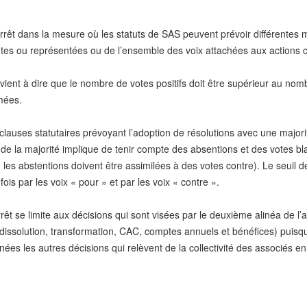
arrêt dans la mesure où les statuts de SAS peuvent prévoir différentes 
ntes ou représentées ou de l’ensemble des voix attachées aux actions c
ent à dire que le nombre de votes positifs doit être supérieur au nombr
mées.
lauses statutaires prévoyant l’adoption de résolutions avec une majori
de la majorité implique de tenir compte des absentions et des votes bla
es abstentions doivent être assimilées à des votes contre). Le seuil d
fois par les voix « pour » et par les voix « contre ».
rêt se limite aux décisions qui sont visées par le deuxième alinéa de 
, dissolution, transformation, CAC, comptes annuels et bénéfices) puisqu
s les autres décisions qui relèvent de la collectivité des associés en 