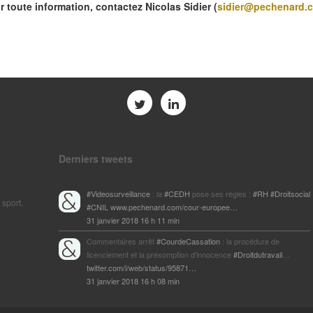
r toute information, contactez Nicolas Sidier (
sidier@pechenard.
Derniers tweets
#Videosurveillance
: la
#CEDH
pose ses règles :
#RH
#Droitsocial
 sport.
#CNIL
www.pechenard.com/cour-europee…
31 janvier 2018 16 h 11 min
Commentaires arrêt
#CourdeCassation
: la procédure de
licenciement et la présomption d'innocence
#Droitdutravail
…
twitter.com/i/web/status/95871…
31 janvier 2018 16 h 08 min