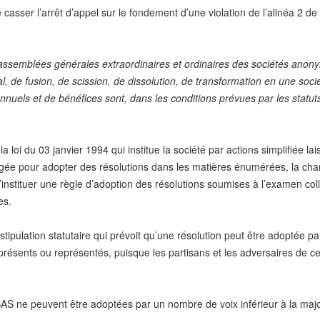
 casser l’arrêt d’appel sur le fondement d’une violation de l’alinéa 2 
x assemblées générales extraordinaires et ordinaires des sociétés ano
l, de fusion, de scission, de dissolution, de transformation en une soc
els et de bénéfices sont, dans les conditions prévues par les statuts
a loi du 03 janvier 1994 qui institue la société par actions simplifiée l
exigée pour adopter des résolutions dans les matières énumérées, la c
 d’instituer une règle d’adoption des résolutions soumises à l’examen col
es.
 stipulation statutaire qui prévoit qu’une résolution peut être adoptée 
 présents ou représentés, puisque les partisans et les adversaires de c
 SAS ne peuvent être adoptées par un nombre de voix inférieur à la maj