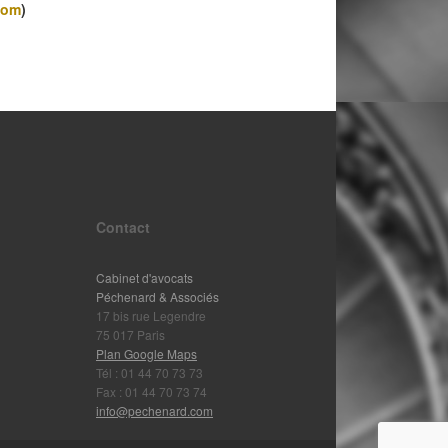
com
)
Contact
Cabinet d'avocats
Péchenard & Associés
17 bis rue Legendre
75 017 Paris
Plan Google Maps
Tél : 01 44 70 73 73
Fax : 01 44 70 73 74
info@pechenard.com