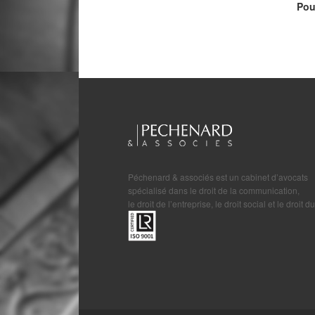
Pou
Péchenard & associés est un cabinet d’avocats
spécialisé dans le droit de la communication,
le droit de l’entreprise, le droit social et le droit du