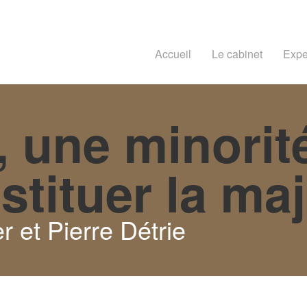
Accueil
Le cabinet
Expe
 une minorité
stituer la maj
r et Pierre Détrie