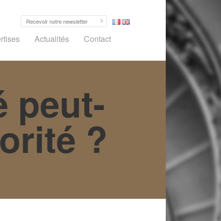
rtises
Actualités
Contact
 peut-
orité ?