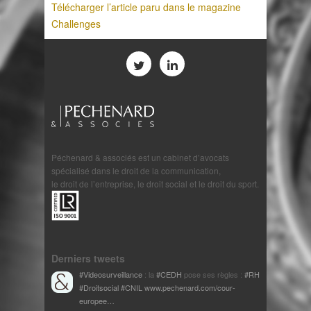
Télécharger l’article paru dans le magazine
Challenges
Péchenard & associés est un cabinet d’avocats
spécialisé dans le droit de la communication,
le droit de l’entreprise, le droit social et le droit du sport.
Derniers tweets
#Videosurveillance
: la
#CEDH
pose ses règles :
#RH
#Droitsocial
#CNIL
www.pechenard.com/cour-
europee…