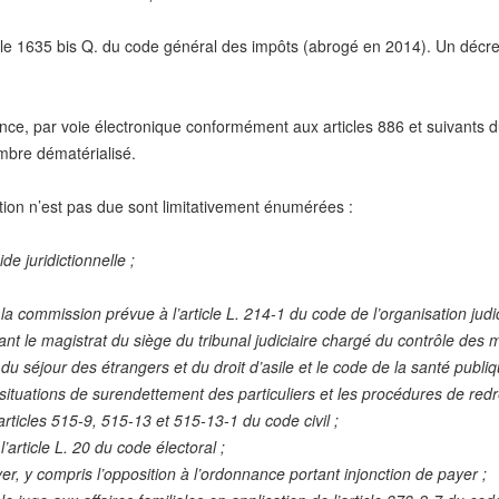
ticle 1635 bis Q. du code général des impôts (abrogé en 2014). Un décre
nstance, par voie électronique conformément aux articles 886 et suivants
imbre dématérialisé.
ution n’est pas due sont limitativement énumérées :
de juridictionnelle ;
la commission prévue à l’article L. 214-1 du code de l’organisation judi
vant le magistrat du siège du tribunal judiciaire chargé du contrôle des m
 du séjour des étrangers et du droit d’asile et le code de la santé publiq
ituations de surendettement des particuliers et les procédures de redre
ticles 515-9, 515-13 et 515-13-1 du code civil ;
article L. 20 du code électoral ;
er, y compris l’opposition à l’ordonnance portant injonction de payer ;