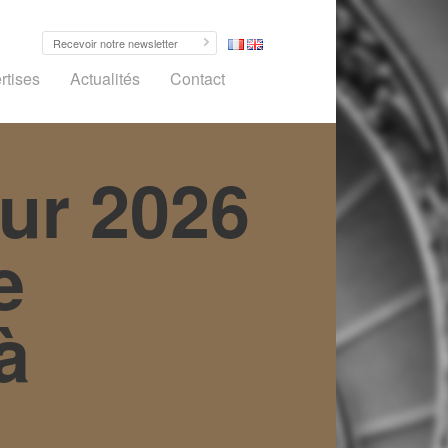
rtises
Actualités
Contact
our 2026
e
à