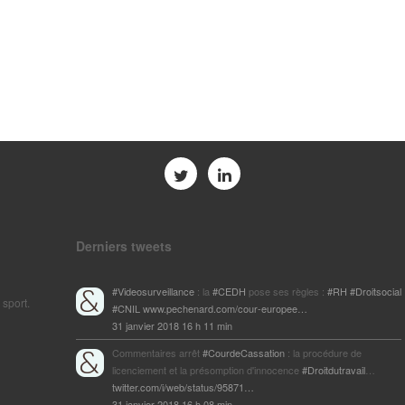
Derniers tweets
#Videosurveillance
: la
#CEDH
pose ses règles :
#RH
#Droitsocial
 sport.
#CNIL
www.pechenard.com/cour-europee…
31 janvier 2018 16 h 11 min
Commentaires arrêt
#CourdeCassation
: la procédure de
licenciement et la présomption d'innocence
#Droitdutravail
…
twitter.com/i/web/status/95871…
31 janvier 2018 16 h 08 min