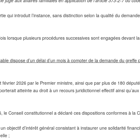
 juge aux affaires familiales en application de l’article 373-2-7 du code 
tie qui introduit l’instance, sans distinction selon la qualité du demande
e fois lorsque plusieurs procédures successives sont engagées devant l
ticiable dispose d’un délai d’un mois à compter de la demande du greffe 
t février 2026 par le Premier ministre, ainsi que par plus de 180 députés
porterait atteinte au droit à un recours juridictionnel effectif ainsi qu’au
, le Conseil constitutionnel a déclaré ces dispositions conformes à la C
n objectif d’intérêt général consistant à instaurer une solidarité financi
elle ;