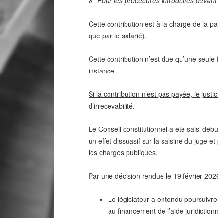
8° Pour les procédures introduites devant le
Cette contribution est à la charge de la par
que par le salarié).
Cette contribution n’est due qu’une seul
instance.
Si la contribution n’est pas payée, le jus
d’irrecevabilité.
Le Conseil constitutionnel a été saisi débu
un effet dissuasif sur la saisine du juge et 
les charges publiques.
Par une décision rendue le 19 février 2026
Le législateur a entendu poursuivre u
au financement de l’aide juridictionn