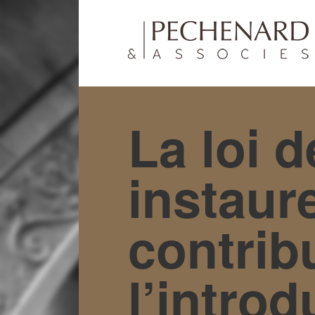
La loi 
instaur
contrib
l’intro