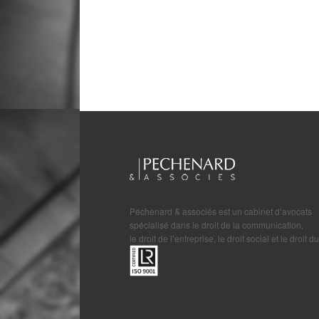
Péchenard & associés est un cabinet d’avocats
spécialisé dans le droit de la communication,
le droit de l’entreprise, le droit social et le droit du