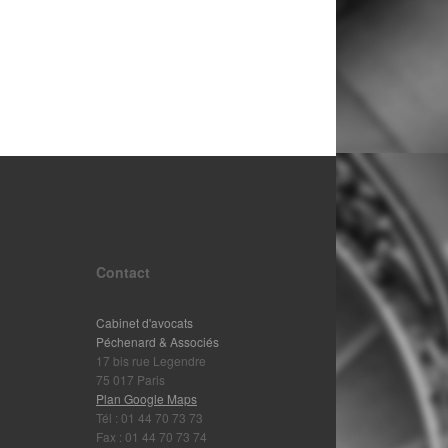
Contact
Cabinet d'avocats
Péchenard & Associés
17 bis rue Legendre
75 017 Paris
Plan Google Maps
Tél : 01 44 70 73 73
Fax : 01 44 70 73 74