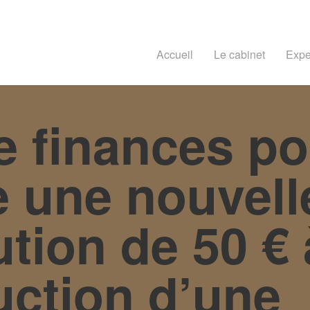
Accueil
Le cabinet
Expe
de finances p
e une nouvell
ution de 50 € 
duction d’une