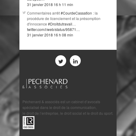
31 janvier 2018 16 h 11 min
Commentaires arrêt
#CourdeCassation
: la
procédure de licenciement et la présomption
d'innocence
#Droitdutravail
…
twitter.com/i/web/status/95871…
31 janvier 2018 16 h 08 min
Péchenard & associés est un cabinet d’avocats
spécialisé dans le droit de la communication,
le droit de l’entreprise, le droit social et le droit du sport.