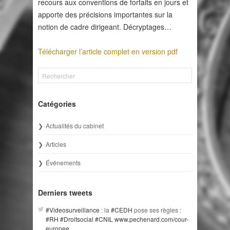
recours aux conventions de forfaits en jours et
apporte des précisions importantes sur la
notion de cadre dirigeant. Décryptages…
Télécharger l’article complet en version pdf
Catégories
Actualités du cabinet
Articles
Événements
Derniers tweets
#Videosurveillance
: la
#CEDH
pose ses règles :
#RH
#Droitsocial
#CNIL
www.pechenard.com/cour-
europee…