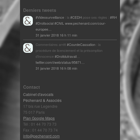
Derniers tweets
#Videosurveillance
: la
#CEDH
pose ses règles :
#RH
#Droitsocial
#CNIL
www.pechenard.com/cour-
europee…
31 janvier 2018 16 h 11 min
Commentaires arrêt
#CourdeCassation
: la
procédure de licenciement et la présomption
d'innocence
#Droitdutravail
…
twitter.com/i/web/status/95871…
31 janvier 2018 16 h 08 min
Contact
Cabinet d'avocats
Péchenard & Associés
17 bis rue Legendre
75 017 Paris
Plan Google Maps
Tél : 01 44 70 73 73
Fax : 01 44 70 73 74
info@pechenard.com