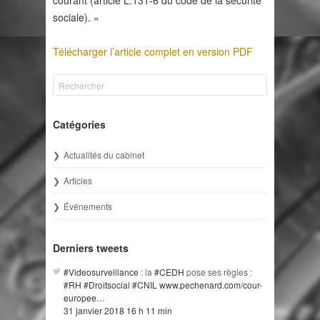
courant (article L.131-6 du code de la sécurité
sociale). »
Télécharger l’article complet en version PDF
Catégories
Actualités du cabinet
Articles
Événements
Derniers tweets
#Videosurveillance
: la
#CEDH
pose ses règles :
#RH
#Droitsocial
#CNIL
www.pechenard.com/cour-
europee…
31 janvier 2018 16 h 11 min