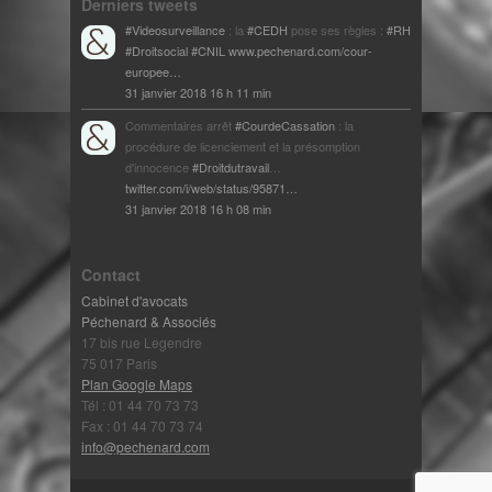
Derniers tweets
#Videosurveillance
: la
#CEDH
pose ses règles :
#RH
#Droitsocial
#CNIL
www.pechenard.com/cour-
europee…
31 janvier 2018 16 h 11 min
Commentaires arrêt
#CourdeCassation
: la
procédure de licenciement et la présomption
d'innocence
#Droitdutravail
…
twitter.com/i/web/status/95871…
31 janvier 2018 16 h 08 min
Contact
Cabinet d'avocats
Péchenard & Associés
17 bis rue Legendre
75 017 Paris
Plan Google Maps
Tél : 01 44 70 73 73
Fax : 01 44 70 73 74
info@pechenard.com