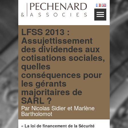
LFSS 2013 :
Assujettissement
des dividendes aux
cotisations sociales,
quelles
conséquences pour
les gérants
majoritaires de
SARL ?
Par Nicolas Sidier et Marlène
Bartholomot
« La loi de financement de la Sécurité