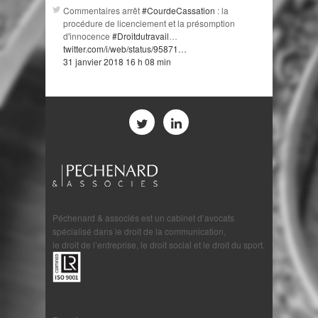
Commentaires arrêt
#CourdeCassation
: la
procédure de licenciement et la présomption
d'innocence
#Droitdutravail
…
twitter.com/i/web/status/95871…
31 janvier 2018 16 h 08 min
Péchenard & associés est un cabinet d’avocats
spécialisé dans le droit de la communication,
le droit de l’entreprise, le droit social et le droit du sport.