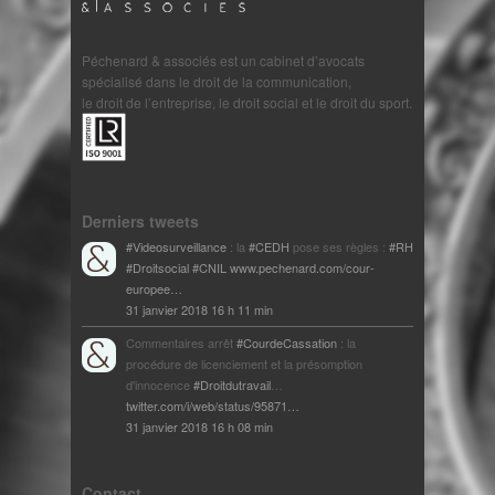
Péchenard & associés est un cabinet d’avocats
spécialisé dans le droit de la communication,
le droit de l’entreprise, le droit social et le droit du sport.
Derniers tweets
#Videosurveillance
: la
#CEDH
pose ses règles :
#RH
#Droitsocial
#CNIL
www.pechenard.com/cour-
europee…
31 janvier 2018 16 h 11 min
Commentaires arrêt
#CourdeCassation
: la
procédure de licenciement et la présomption
d'innocence
#Droitdutravail
…
twitter.com/i/web/status/95871…
31 janvier 2018 16 h 08 min
Contact