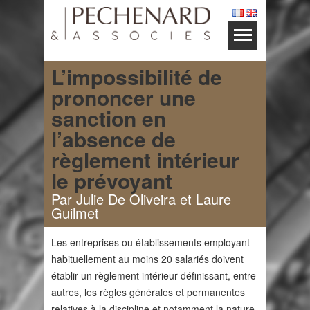
L’impossibilité de
prononcer une
sanction en
l’absence de
règlement intérieur
le prévoyant
Par Julie De Oliveira et Laure
Guilmet
Les entreprises ou établissements employant
habituellement au moins 20 salariés doivent
établir un règlement intérieur définissant, entre
autres, les règles générales et permanentes
relatives à la discipline et notamment la nature