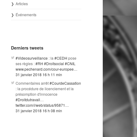
Articles
Événements
Derniers tweets
#Videosurveillance
: la
#CEDH
pose
ses règles :
#RH
#Droitsocial
#CNIL
www.pechenard.com/cour-europee…
31 janvier 2018 16 h 11 min
Commentaires arrêt
#CourdeCassation
: la procédure de licenciement et la
présomption d'innocence
#Droitdutravail
…
twitter.com/i/web/status/95871…
31 janvier 2018 16 h 08 min