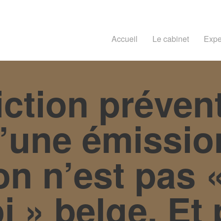
Accueil
Le cabinet
Expe
iction préven
d’une émissio
ion n’est pas 
oi » belge. Et 