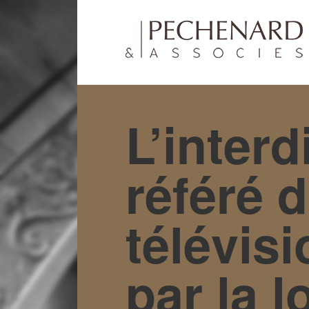
L’interd
référé 
télévis
par la l