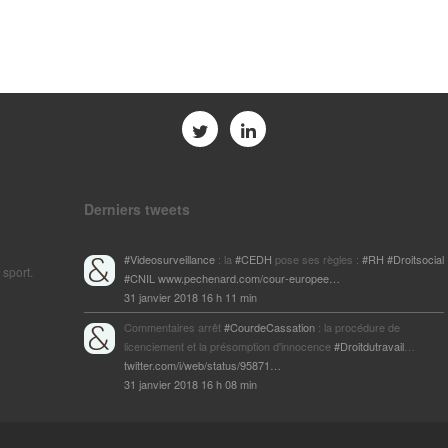
Derniers tweets
#Videosurveillance
: la
#CEDH
pose ses règles :
#RH
#Droitsocial
 sport.
#CNIL
www.pechenard.com/cour-europee…
31 janvier 2018 16 h 11 min
Commentaires arrêt
#CourdeCassation
: la procédure de
licenciement et la présomption d'innocence
#Droitdutravail
…
twitter.com/i/web/status/95871…
31 janvier 2018 16 h 08 min