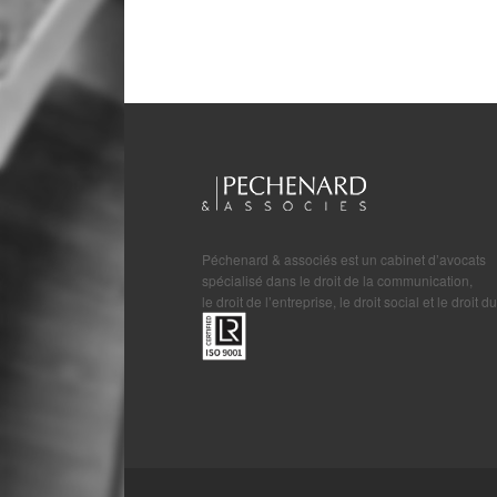
Péchenard & associés est un cabinet d’avocats
spécialisé dans le droit de la communication,
le droit de l’entreprise, le droit social et le droit du