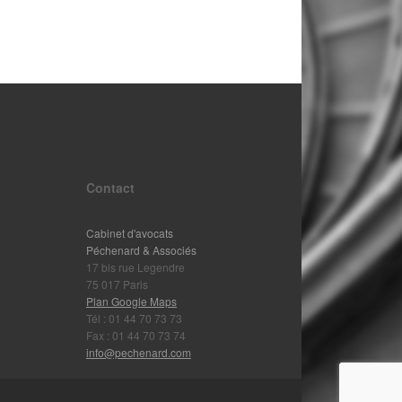
Contact
Cabinet d'avocats
Péchenard & Associés
17 bis rue Legendre
75 017 Paris
Plan Google Maps
Tél : 01 44 70 73 73
Fax : 01 44 70 73 74
info@pechenard.com