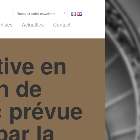
rtises
Actualités
Contact
tive en
n de
« prévue
par la