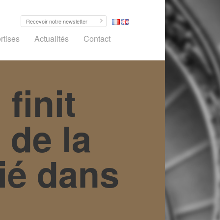
rtises
Actualités
Contact
finit
 de la
lié dans