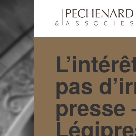
L’intérê
pas d’ir
presse 
Légipre