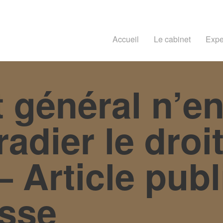
Accueil
Le cabinet
Expe
t général n’en 
radier le droit
– Article pub
sse