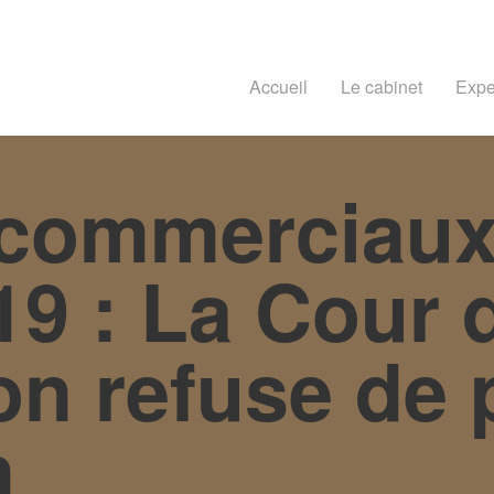
Accueil
Le cabinet
Expe
 commerciaux
9 : La Cour 
on refuse de 
n