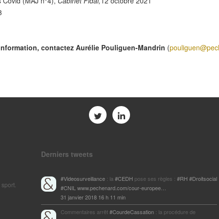
 Covid (MAJ n°4),
Cabinet Fidal,
12 octobre 2021
3
information, contactez Aurélie Pouliguen-Mandrin
(
pouliguen@pec
Derniers tweets
#Videosurveillance
: la
#CEDH
pose ses règles :
#RH
#Droitsocial
 sport.
#CNIL
www.pechenard.com/cour-europee…
31 janvier 2018 16 h 11 min
Commentaires arrêt
#CourdeCassation
: la procédure de