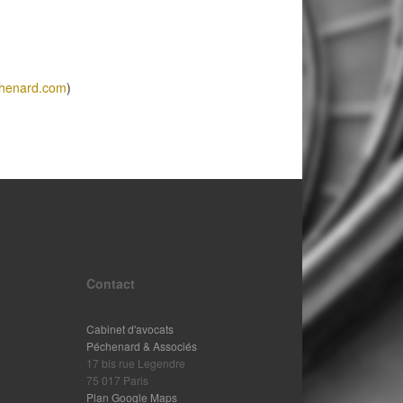
henard.com
)
Contact
Cabinet d'avocats
Péchenard & Associés
17 bis rue Legendre
75 017 Paris
Plan Google Maps