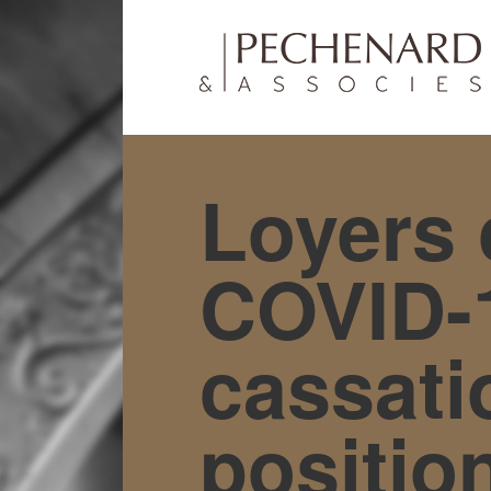
Loyers
COVID-1
cassati
positio