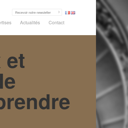
rtises
Actualités
Contact
 et
de
prendre