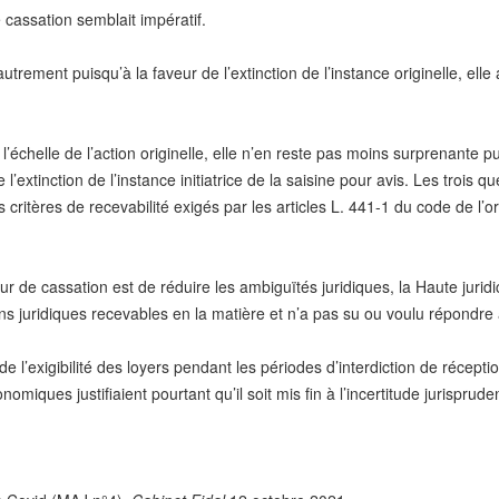
 cassation semblait impératif.
utrement puisqu’à la faveur de l’extinction de l’instance originelle, elle 
à l’échelle de l’action originelle, elle n’en reste pas moins surprenant
l’extinction de l’instance initiatrice de la saisine pour avis. Les trois qu
s critères de recevabilité exigés par les articles L. 441-1 du code de l’
Cour de cassation est de réduire les ambiguïtés juridiques, la Haute juri
ens juridiques recevables en la matière et n’a pas su ou voulu répondre à
de l’exigibilité des loyers pendant les périodes d’interdiction de récept
omiques justifiaient pourtant qu’il soit mis fin à l’incertitude jurispruden