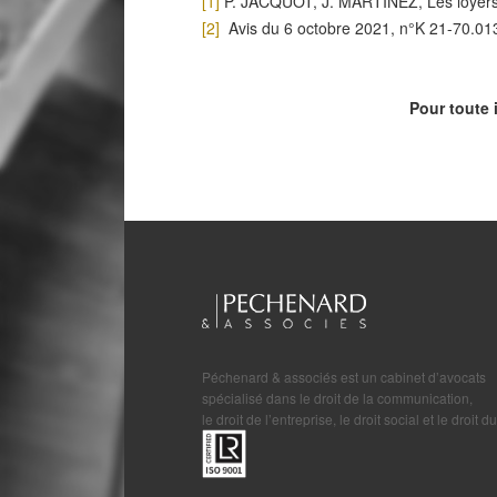
[1]
P. JACQUOT, J. MARTINEZ, Les loyers
[2]
Avis du 6 octobre 2021, n°K 21-70.01
Pour toute 
Péchenard & associés est un cabinet d’avocats
spécialisé dans le droit de la communication,
le droit de l’entreprise, le droit social et le droit du