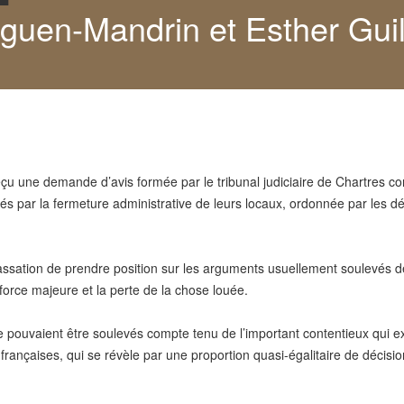
iguen-Mandrin et Esther Gui
eçu une demande d’avis formée par le tribunal judiciaire de Chartres con
par la fermeture administrative de leurs locaux, ordonnée par les décr
ssation de prendre position sur les arguments usuellement soulevés de
a force majeure et la perte de la chose louée.
he pouvaient être soulevés compte tenu de l’important contentieux qui e
 françaises, qui se révèle par une proportion quasi-égalitaire de décisi