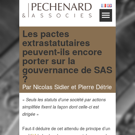
Les pactes
extrastatutaires
peuvent-ils encore
porter sur la
gouvernance de SAS
?
Par Nicolas Sidier et Pierre Détrie
«
Seuls les statuts d’une société par actions
simplifiée fixent la façon dont celle-ci est
dirigée
»
Faut-il déduire de cet attendu de principe d’un