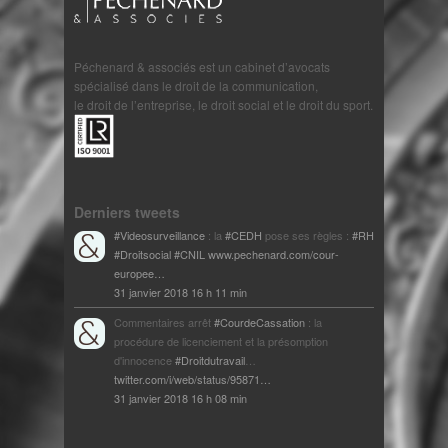
Péchenard & associés est un cabinet d’avocats
spécialisé dans le droit de la communication,
le droit de l’entreprise, le droit social et le droit du sport.
Derniers tweets
#Videosurveillance
: la
#CEDH
pose ses règles :
#RH
#Droitsocial
#CNIL
www.pechenard.com/cour-
europee…
31 janvier 2018 16 h 11 min
Commentaires arrêt
#CourdeCassation
: la
procédure de licenciement et la présomption
d'innocence
#Droitdutravail
…
twitter.com/i/web/status/95871…
31 janvier 2018 16 h 08 min