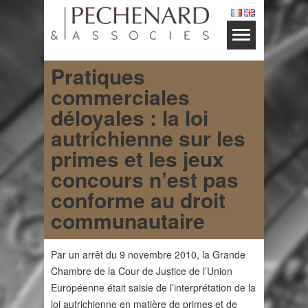
Pratiques
commerciales
déloyales : la loi
autrichienne sur les
primes et les jeux
concours n’est pas
conforme au droit
communautaire
Par un arrêt du 9 novembre 2010, la Grande
Chambre de la Cour de Justice de l’Union
Européenne était saisie de l’interprétation de la
loi autrichienne en matière de primes et de