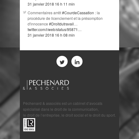
31 janvier 2018 16 h 11 min
Commentaires arrêt
#CourdeCassation
: la
procédure de licenciement et la présomption
d'innocence
#Droitdutravail
…
twitter.com/i/web/status/95871…
31 janvier 2018 16 h 08 min
Péchenard & associés est un cabinet d’avocats
spécialisé dans le droit de la communication,
le droit de l’entreprise, le droit social et le droit du sport.