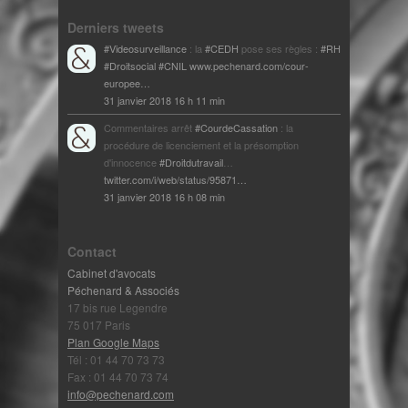
Derniers tweets
#Videosurveillance
: la
#CEDH
pose ses règles :
#RH
#Droitsocial
#CNIL
www.pechenard.com/cour-
europee…
31 janvier 2018 16 h 11 min
Commentaires arrêt
#CourdeCassation
: la
procédure de licenciement et la présomption
d'innocence
#Droitdutravail
…
twitter.com/i/web/status/95871…
31 janvier 2018 16 h 08 min
Contact
Cabinet d'avocats
Péchenard & Associés
17 bis rue Legendre
75 017 Paris
Plan Google Maps
Tél : 01 44 70 73 73
Fax : 01 44 70 73 74
info@pechenard.com