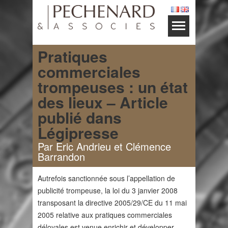
Pratiques
commerciales
trompeuses : un état
des lieux – Article
publié dans
Légipresse
Par Eric Andrieu et Clémence
Barrandon
Autrefois sanctionnée sous l’appellation de
publicité trompeuse, la loi du 3 janvier 2008
transposant la directive 2005/29/CE du 11 mai
2005 relative aux pratiques commerciales
déloyales est venue enrichir et développer