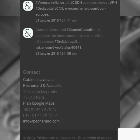
#Videosurveillance
: la
#CEDH
pose ses règles :
#RH
#Droitsocial
#CNIL
www.pechenard.com/cour-
europee…
31 janvier 2018 16 h 11 min
Commentaires arrêt
#CourdeCassation
: la
procédure de licenciement et la présomption
d'innocence
#Droitdutravail
…
twitter.com/i/web/status/95871…
31 janvier 2018 16 h 08 min
Contact
Cabinet d'avocats
Péchenard & Associés
17 bis rue Legendre
75 017 Paris
Plan Google Maps
Tél : 01 44 70 73 73
Fax : 01 44 70 73 74
info@pechenard.com
© 2024 Péchenard et Associés. Tous droits réservés.