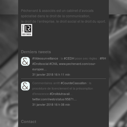
Péchenard & associés est un cabinet d’avocats
spécialisé dans le droit de la communication,
le droit de l’entreprise, le droit social et le droit du sport.
Derniers tweets
#Videosurveillance
: la
#CEDH
pose ses règles :
#RH
#Droitsocial
#CNIL
www.pechenard.com/cour-
europee…
31 janvier 2018 16 h 11 min
Commentaires arrêt
#CourdeCassation
: la
procédure de licenciement et la présomption
d'innocence
#Droitdutravail
…
twitter.com/i/web/status/95871…
31 janvier 2018 16 h 08 min
Contact