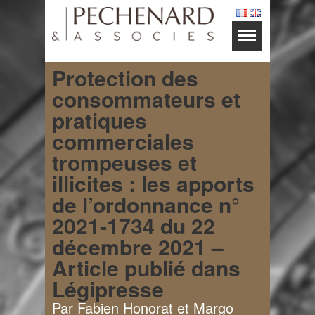
Protection des
consommateurs et
pratiques
commerciales
trompeuses et
illicites : les apports
de l’ordonnance n°
2021-1734 du 22
décembre 2021 –
Article publié dans
Légipresse
Par Fabien Honorat et Margo