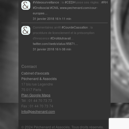
#Videosurveillance
: la
#CEDH
pose ses règles :
#RH
#Droitsocial
#CNIL
www.pechenard.com/cour-
europee…
31 janvier 2018 16 h 11 min
Commentaires arrêt
#CourdeCassation
: la
procédure de licenciement et la présomption
d'innocence
#Droitdutravail
…
twitter.com/i/web/status/95871…
31 janvier 2018 16 h 08 min
Contact
Cabinet d'avocats
Péchenard & Associés
17 bis rue Legendre
75 017 Paris
Plan Google Maps
Tél : 01 44 70 73 73
Fax : 01 44 70 73 74
info@pechenard.com
© 2024 Péchenard et Associés. Tous droits réservés.