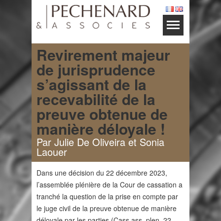
Revirement majeur
de jurisprudence
s’agissant de la
recevabilité de la
preuve obtenue de
manière déloyale !
Par Julie De Oliveira et Sonia
Laouer
Dans une décision du 22 décembre 2023,
l’assemblée plénière de la Cour de cassation a
tranché la question de la prise en compte par
le juge civil de la preuve obtenue de manière
déloyale par les parties (Cass ass. plen. 22