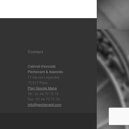
Contact
Cabinet d'avocats
Péchenard & Associés
17 bis rue Legendre
75 017 Paris
Plan Google Maps
Tél : 01 44 70 73 73
Fax : 01 44 70 73 74
info@pechenard.com