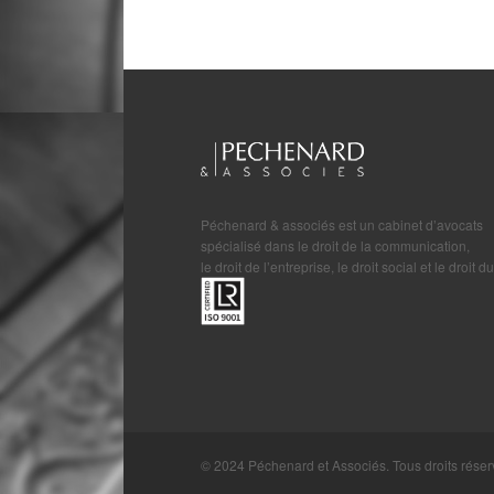
Péchenard & associés est un cabinet d’avocats
spécialisé dans le droit de la communication,
le droit de l’entreprise, le droit social et le droit du
© 2024 Péchenard et Associés. Tous droits réser