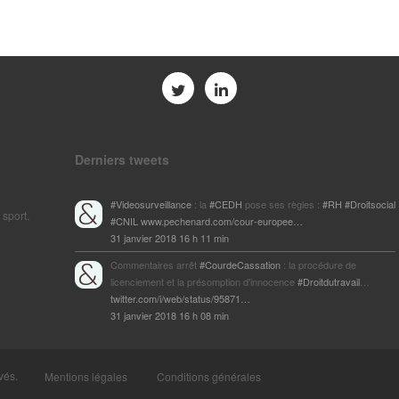
Derniers tweets
#Videosurveillance
: la
#CEDH
pose ses règles :
#RH
#Droitsocial
 sport.
#CNIL
www.pechenard.com/cour-europee…
31 janvier 2018 16 h 11 min
Commentaires arrêt
#CourdeCassation
: la procédure de
licenciement et la présomption d'innocence
#Droitdutravail
…
twitter.com/i/web/status/95871…
31 janvier 2018 16 h 08 min
vés.
Mentions légales
Conditions générales