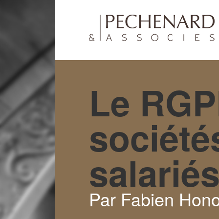
Le RGPD
société
salariés
Par Fabien Hono