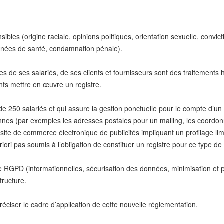
ibles (origine raciale, opinions politiques, orientation sexuelle, convic
nées de santé, condamnation pénale).
es de ses salariés, de ses clients et fournisseurs sont des traitements
nts mettre en œuvre un registre.
de 250 salariés et qui assure la gestion ponctuelle pour le compte d’un c
rsonnes (par exemples les adresses postales pour un mailing, les coo
site de commerce électronique de publicités impliquant un profilage limi
riori pas soumis à l’obligation de constituer un registre pour ce type de
 le RGPD (informationnelles, sécurisation des données, minimisation et 
structure.
éciser le cadre d’application de cette nouvelle réglementation.