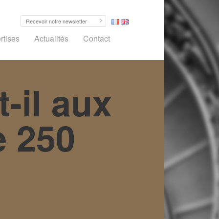
rtises
Actualités
Contact
-il aux
e 250