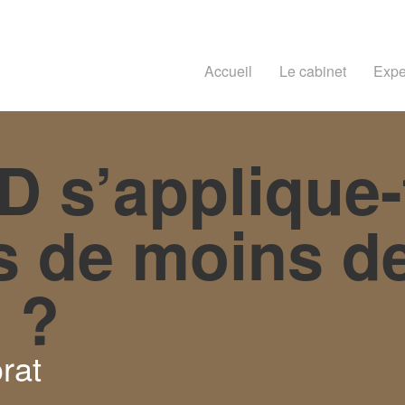
Accueil
Le cabinet
Expe
 s’applique-t
s de moins d
 ?
rat