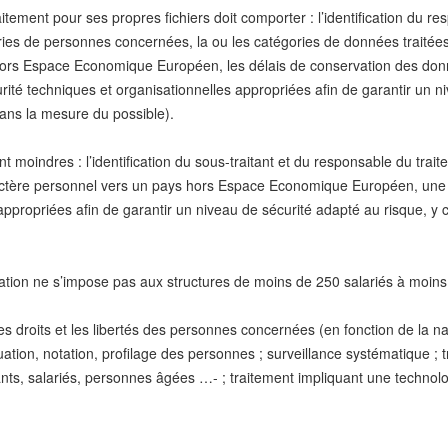
tement pour ses propres fichiers doit comporter : l’identification du res
ries de personnes concernées, la ou les catégories de données traitées
s hors Espace Economique Européen, les délais de conservation des do
ité techniques et organisationnelles appropriées afin de garantir un ni
dans la mesure du possible).
nt moindres : l’identification du sous-traitant et du responsable du trait
ractère personnel vers un pays hors Espace Economique Européen, une
appropriées afin de garantir un niveau de sécurité adapté au risque, y 
ation ne s’impose pas aux structures de moins de 250 salariés à moins
s droits et les libertés des personnes concernées (en fonction de la na
luation, notation, profilage des personnes ; surveillance systématique ;
ts, salariés, personnes âgées …- ; traitement impliquant une technolo