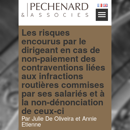
Les risques
encourus par le
dirigeant en cas de
non-paiement des
contraventions liées
aux infractions
routières commises
par ses salariés et à
la non-dénonciation
de ceux-ci
Par Julie De Oliveira et Annie
Etienne