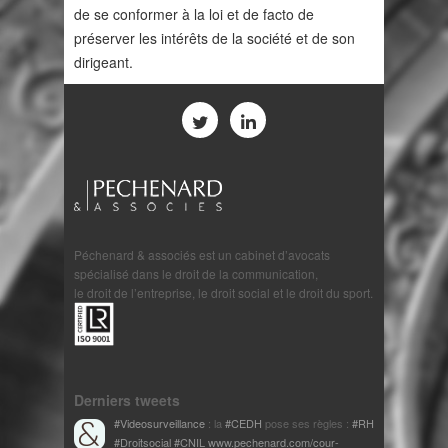
de se conformer à la loi et de facto de
préserver les intérêts de la société et de son
dirigeant.
Péchenard & associés est un cabinet d’avocats
spécialisé dans le droit de la communication,
le droit de l’entreprise, le droit social et le droit du sport.
Derniers tweets
#Videosurveillance
: la
#CEDH
pose ses règles :
#RH
#Droitsocial
#CNIL
www.pechenard.com/cour-