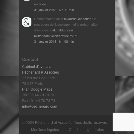
europee…
31 janvier 2018 16 h 11 min
Commentaires arrêt
#CourdeCassation
: la
procédure de licenciement et la présomption
d'innocence
#Droitdutravail
…
twitter.com/i/web/status/95871…
31 janvier 2018 16 h 08 min
Contact
Cabinet d'avocats
Péchenard & Associés
17 bis rue Legendre
75 017 Paris
Plan Google Maps
Tél : 01 44 70 73 73
Fax : 01 44 70 73 74
info@pechenard.com
© 2024 Péchenard et Associés. Tous droits réservés.
Mentions légales
Conditions générales