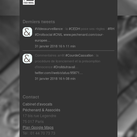
Derniers tweets
#Videosurveillance
: la
#CEDH
pose ses règles :
#RH
#Droitsocial
#CNIL
www.pechenard.com/cour-
europee…
31 janvier 2018 16 h 11 min
Commentaires arrêt
#CourdeCassation
: la
procédure de licenciement et la présomption
d'innocence
#Droitdutravail
…
twitter.com/i/web/status/95871…
31 janvier 2018 16 h 08 min
Contact
Cabinet d'avocats
Péchenard & Associés
17 bis rue Legendre
75 017 Paris
Plan Google Maps
Tél : 01 44 70 73 73