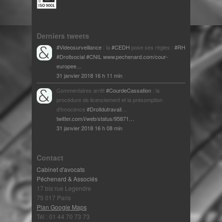
Derniers tweets
#Videosurveillance
: la
#CEDH
pose ses règles :
#RH
#Droitsocial
#CNIL
www.pechenard.com/cour-
europee…
31 janvier 2018 16 h 11 min
Commentaires arrêt
#CourdeCassation
: la
procédure de licenciement et la présomption
d'innocence
#Droitdutravail
…
twitter.com/i/web/status/95871…
31 janvier 2018 16 h 08 min
Contact
Cabinet d'avocats
Péchenard & Associés
17 bis rue Legendre
75 017 Paris
Plan Google Maps
Tél : 01 44 70 73 73